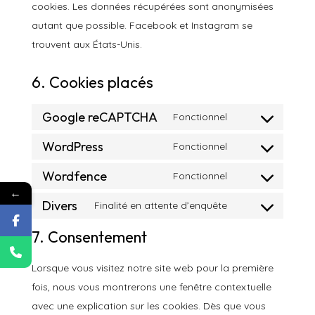
cookies. Les données récupérées sont anonymisées
autant que possible. Facebook et Instagram se
trouvent aux États-Unis.
6. Cookies placés
Google reCAPTCHA
Fonctionnel
Consent
WordPress
to
Fonctionnel
Consent
service
Wordfence
to
Fonctionnel
google-
Consent
←
service
recaptcha
Divers
to
Finalité en attente d’enquête
wordpress
Consent
service
to
7. Consentement
wordfence
service
Lorsque vous visitez notre site web pour la première
divers
fois, nous vous montrerons une fenêtre contextuelle
avec une explication sur les cookies. Dès que vous